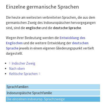
Einzelne germanische Sprachen
Die heute am weitesten verbreiteten Sprachen, die aus dem
germanischen Zweig des Indoeuropäischen hervorgegangen
sind, sind die
englische
und die
deutsche
Sprache
.
Wegen ihrer Bedeutung werden die
Entwicklung des
Englischen
und die weitere Entwicklung der
deutschen
Sprache
jeweils in einem eigenen Gliederungspunkt vertieft
dargestellt.
Indischer Zweig
Nach oben
Keltische Sprachen
Navigation
Sprachfamilien
überspringen
Indoeuropäische Sprachfamilie
Die einzelnen indoeurop. Sprachzweige