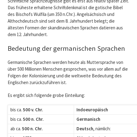
Schriftliche Sprachzeugnisse gibt es erst aus relativ später Zeit.
Das früheste erhaltene Schriftdenkmal ist die gotische Bibel
des Bischofs Wulfila (um 350 n.Chr.). Angelsächsisch und
Althochdeutsch sind seit dem 8. Jahrhundert belegt; die
ältesten Formen der skandinavischen Sprachen datieren aus
dem 12. Jahrhundert.
Bedeutung der germanischen Sprachen
Germanische Sprachen werden heute als Muttersprache von
über 500 Millionen Menschen gesprochen, was vor allem auf die
Folgen der Kolonisierung und die weltweite Bedeutung des
Englischen zurückzuführen ist.
Es ergibt sich folgende grobe Einteilung:
bis ca.
500 v. Chr.
Indoeuropäisch
bis ca.
500 n. Chr.
Germanisch
ab ca.
500 n. Chr.
Deutsch
, nämlich: