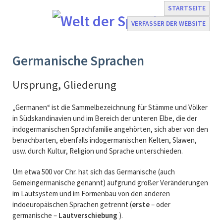
STARTSEITE
VERFASSER DER WEBSITE
Navigation
Germanische Sprachen
überspringen
Ursprung, Gliederung
„Germanen“ ist die Sammelbezeichnung für Stämme und Völker
in Südskandinavien und im Bereich der unteren Elbe, die der
indogermanischen Sprachfamilie angehörten, sich aber von den
benachbarten, ebenfalls indogermanischen Kelten, Slawen,
usw. durch Kultur, Religion und Sprache unterschieden.
Um etwa 500 vor Chr. hat sich das Germanische (auch
Gemeingermanische genannt) aufgrund großer Veränderungen
im Lautsystem und im Formenbau von den anderen
indoeuropäischen Sprachen getrennt (
erste
– oder
germanische –
Lautverschiebung
).