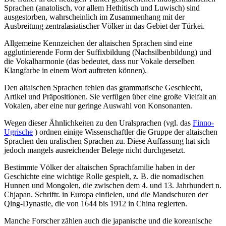
Sprachen (anatolisch, vor allem Hethitisch und Luwisch) sind
ausgestorben, wahrscheinlich im Zusammenhang mit der
Ausbreitung zentralasiatischer Völker in das Gebiet der Türkei.
Allgemeine Kennzeichen der altaischen Sprachen sind eine
agglutinierende Form der Suffixbildung (Nachsilbenbildung) und
die Vokalharmonie (das bedeutet, dass nur Vokale derselben
Klangfarbe in einem Wort auftreten können).
Den altaischen Sprachen fehlen das grammatische Geschlecht,
Artikel und Präpositionen. Sie verfügen über eine große Vielfalt an
Vokalen, aber eine nur geringe Auswahl von Konsonanten.
Wegen dieser Ähnlichkeiten zu den Uralsprachen (vgl. das
Finno-
Ugrische
) ordnen einige Wissenschaftler die Gruppe der altaischen
Sprachen den uralischen Sprachen zu. Diese Auffassung hat sich
jedoch mangels ausreichender Belege nicht durchgesetzt.
Bestimmte Völker der altaischen Sprachfamilie haben in der
Geschichte eine wichtige Rolle gespielt, z. B. die nomadischen
Hunnen und Mongolen, die zwischen dem 4. und 13. Jahrhundert n.
Chjapan. Schriftr. in Europa einfielen, und die Mandschuren der
Qing-Dynastie, die von 1644 bis 1912 in China regierten.
Manche Forscher zählen auch die japanische und die koreanische