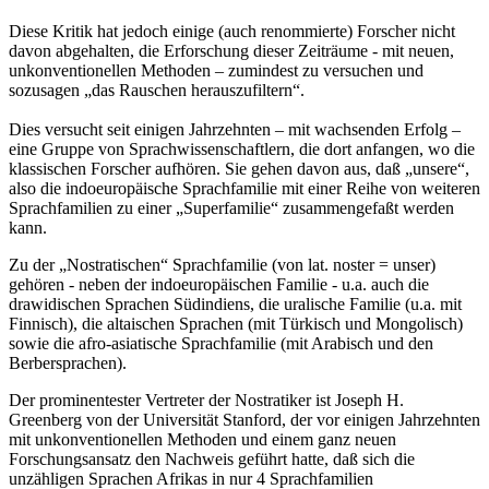
Diese Kritik hat jedoch einige (auch renommierte) Forscher nicht
davon abgehalten, die Erforschung dieser Zeiträume - mit neuen,
unkonventionellen Methoden – zumindest zu versuchen und
sozusagen „das Rauschen herauszufiltern“.
Dies versucht seit einigen Jahrzehnten – mit wachsenden Erfolg –
eine Gruppe von Sprachwissenschaftlern, die dort anfangen, wo die
klassischen Forscher aufhören. Sie gehen davon aus, daß „unsere“,
also die indoeuropäische Sprachfamilie mit einer Reihe von weiteren
Sprachfamilien zu einer „Superfamilie“ zusammengefaßt werden
kann.
Zu der „Nostratischen“ Sprachfamilie (von lat. noster = unser)
gehören - neben der indoeuropäischen Familie - u.a. auch die
drawidischen Sprachen Südindiens, die uralische Familie (u.a. mit
Finnisch), die altaischen Sprachen (mit Türkisch und Mongolisch)
sowie die afro-asiatische Sprachfamilie (mit Arabisch und den
Berbersprachen).
Der prominentester Vertreter der Nostratiker ist Joseph H.
Greenberg von der Universität Stanford, der vor einigen Jahrzehnten
mit unkonventionellen Methoden und einem ganz neuen
Forschungsansatz den Nachweis geführt hatte, daß sich die
unzähligen Sprachen Afrikas in nur 4 Sprachfamilien