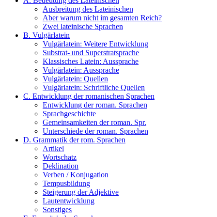
A. Bedeutung des Lateinischen
Ausbreitung des Lateinischen
Aber warum nicht im gesamten Reich?
Zwei lateinische Sprachen
B. Vulgärlatein
Vulgärlatein: Weitere Entwicklung
Substrat- und Superstratsprache
Klassisches Latein: Aussprache
Vulgärlatein: Aussprache
Vulgärlatein: Quellen
Vulgärlatein: Schriftliche Quellen
C. Entwicklung der romanischen Sprachen
Entwicklung der roman. Sprachen
Sprachgeschichte
Gemeinsamkeiten der roman. Spr.
Unterschiede der roman. Sprachen
D. Grammatik der rom. Sprachen
Artikel
Wortschatz
Deklination
Verben / Konjugation
Tempusbildung
Steigerung der Adjektive
Lautentwicklung
Sonstiges