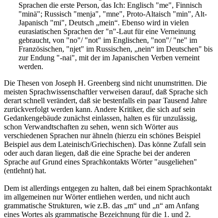
Sprachen die erste Person, das Ich: Englisch "me", Finnisch
"minä"; Russisch "menja", "mne", Proto-Altaisch "min", Alt-
Japanisch "mi", Deutsch „mein“. Ebenso wird in vielen
eurasiatischen Sprachen der "n"-Laut für eine Verneinung
gebraucht, von "no"/ "not" im Englischen, "non"/ "ne" im
Französischen, "njet" im Russischen, „nein“ im Deutschen" bis
zur Endung "-nai", mit der im Japanischen Verben verneint
werden.
Die Thesen von Joseph H. Greenberg sind nicht unumstritten. Die
meisten Sprachwissenschaftler verweisen darauf, daß Sprache sich
derart schnell verändert, daß sie bestenfalls ein paar Tausend Jahre
zurückverfolgt werden kann. Andere Kritiker, die sich auf sein
Gedankengebäude zunächst einlassen, halten es für unzulässig,
schon Verwandtschaften zu sehen, wenn sich Wörter aus
verschiedenen Sprachen nur ähneln (hierzu ein schönes Beispiel
Beispiel aus dem Lateinisch/Griechischen). Das könne Zufall sein
oder auch daran liegen, daß die eine Sprache bei der anderen
Sprache auf Grund eines Sprachkontakts Wörter "ausgeliehen"
(entlehnt) hat.
Dem ist allerdings entgegen zu halten, daß bei einem Sprachkontakt
im allgemeinen nur Wörter entliehen werden, und nicht auch
grammatische Strukturen, wie z.B. das „m“ und „n“ am Anfang
eines Wortes als grammatische Bezeichnung für die 1. und 2.