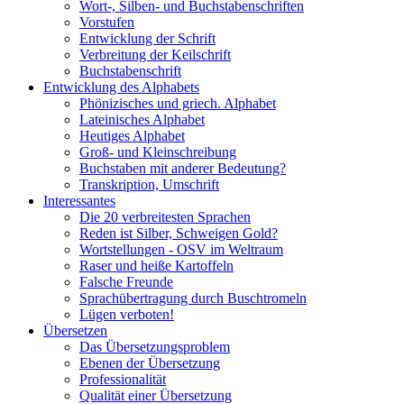
Wort-, Silben- und Buchstabenschriften
Vorstufen
Entwicklung der Schrift
Verbreitung der Keilschrift
Buchstabenschrift
Entwicklung des Alphabets
Phönizisches und griech. Alphabet
Lateinisches Alphabet
Heutiges Alphabet
Groß- und Kleinschreibung
Buchstaben mit anderer Bedeutung?
Transkription, Umschrift
Interessantes
Die 20 verbreitesten Sprachen
Reden ist Silber, Schweigen Gold?
Wortstellungen - OSV im Weltraum
Raser und heiße Kartoffeln
Falsche Freunde
Sprachübertragung durch Buschtromeln
Lügen verboten!
Übersetzen
Das Übersetzungsproblem
Ebenen der Übersetzung
Professionalität
Qualität einer Übersetzung