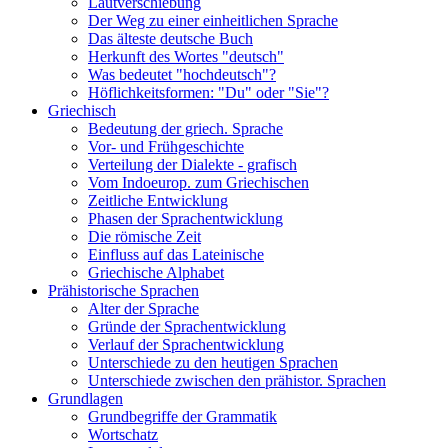
Lautverschiebung
Der Weg zu einer einheitlichen Sprache
Das älteste deutsche Buch
Herkunft des Wortes "deutsch"
Was bedeutet "hochdeutsch"?
Höflichkeitsformen: "Du" oder "Sie"?
Griechisch
Bedeutung der griech. Sprache
Vor- und Frühgeschichte
Verteilung der Dialekte - grafisch
Vom Indoeurop. zum Griechischen
Zeitliche Entwicklung
Phasen der Sprachentwicklung
Die römische Zeit
Einfluss auf das Lateinische
Griechische Alphabet
Prähistorische Sprachen
Alter der Sprache
Gründe der Sprachentwicklung
Verlauf der Sprachentwicklung
Unterschiede zu den heutigen Sprachen
Unterschiede zwischen den prähistor. Sprachen
Grundlagen
Grundbegriffe der Grammatik
Wortschatz