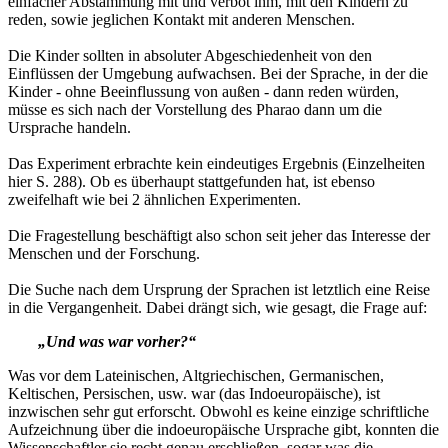
einfacher Abstammung mit und verbot ihm, mit den Kindern zu
reden, sowie jeglichen Kontakt mit anderen Menschen.
Die Kinder sollten in absoluter Abgeschiedenheit von den
Einflüssen der Umgebung aufwachsen. Bei der Sprache, in der die
Kinder - ohne Beeinflussung von außen - dann reden würden,
müsse es sich nach der Vorstellung des Pharao dann um die
Ursprache handeln.
Das Experiment erbrachte kein eindeutiges Ergebnis (Einzelheiten
hier S. 288). Ob es überhaupt stattgefunden hat, ist ebenso
zweifelhaft wie bei 2 ähnlichen Experimenten.
Die Fragestellung beschäftigt also schon seit jeher das Interesse der
Menschen und der Forschung.
Die Suche nach dem Ursprung der Sprachen ist letztlich eine Reise
in die Vergangenheit. Dabei drängt sich, wie gesagt, die Frage auf:
„Und was war vorher?“
Was vor dem Lateinischen, Altgriechischen, Germanischen,
Keltischen, Persischen, usw. war (das Indoeuropäische), ist
inzwischen sehr gut erforscht. Obwohl es keine einzige schriftliche
Aufzeichnung über die indoeuropäische Ursprache gibt, konnten die
Wissenschaftler sie recht genau erschließen, sogar was die