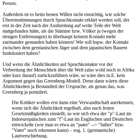
Person.
Außerdem ist es beim besten Willen nicht einsichtig, wie solche
Übereinstimmungen durch Sprachkontakt erklärt werden soll, der
erst in der Zeit nach der Ausbreitung auf weite Teile der Welt
stattgefunden hätte, als die Stämme bzw. Völker ja (wegen der
riesigen Entfernungen) in überhaupt keinem Kontakt mehr
zueinander gestanden haben können! Wie soll bspw. der Kontakt
zwischen dem germanischen Jäger und dem japanischen Bauern
funktioniert haben?
Und wenn die Ähnlichkeiten auf Sprachkontakte vor der
Verbreitung der Menschheit über die Welt (also wohl noch in Afrika
oder kurz darauf) zurückzuführen wäre, so wäre dies m.E. kein
Argument gegen das Greenberg-Modell. Denn dann wären diese
Ähnlichkeiten ja Bestandteil der Ursprache, als genau das, was
Greenberg ja postuliert.
Die Kritiker wollen erst dann eine Verwandtschaft anerkennen,
wenn sich die Ähnlichkeit regelhaft, also nach festen
Gesetzmäßigkeiten einstellt, so wie sich etwa der "p"-Laut im
Indoeuropäischen zum "f"-Laut im Englischen und Deutschen
entwickelte (wie man es etwa an "pater" --> "father" bzw.
"Vater" noch erkennen kann) – sog. 1. (germanische)
Lautverschiebung.