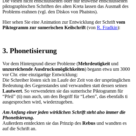
Die vielen nicht entschlüsselten oder nur teilweise entschlüsselten
piktographischen Schriften des alten Kreta lassen das Ausmaß des
Problems erahnen (vgl. den Diskos von Phaistos).
Hier sehen Sie eine Animation zur Entwicklung der Schrift
vom
Piktogramm zur sumerischen Keilschrift
(von
R. Fradkin
):
3. Phonetisierung
Vor dem Hintergrund dieser Probleme (
Mehrdeutigkeit
und
unzureichende Ausdrucksmöglichkeiten
) begann etwa um 3000
vor Chr. eine einzigartige Entwicklung:
Die Schreiber lösten sich im Laufe der Zeit von der ursprünglichen
Bedeutung des Gegenstandes und verwandten statt dessen seinen
Lautwert
. So verwendeten sie das sumerische Piktogramm für
“Pfeil” (ti) nun auch, um den Begriff für “Leben”, das ebenfalls ti
ausgesprochen wird, wiederzugeben.
Am Anfang
einer jeden wirklichen Schrift steht also immer die
Phonetisierung.
Außerdem entdeckten sie das Prinzip des
Rebus
und wandten es
auf die Schrift an.