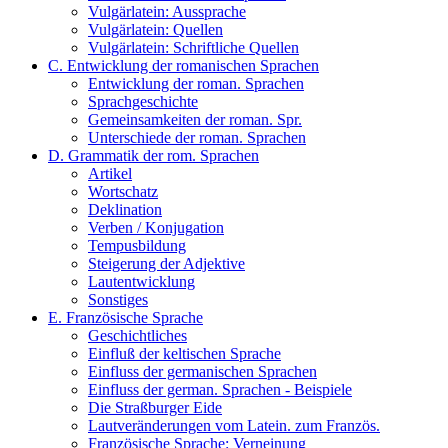
Vulgärlatein: Aussprache
Vulgärlatein: Quellen
Vulgärlatein: Schriftliche Quellen
C. Entwicklung der romanischen Sprachen
Entwicklung der roman. Sprachen
Sprachgeschichte
Gemeinsamkeiten der roman. Spr.
Unterschiede der roman. Sprachen
D. Grammatik der rom. Sprachen
Artikel
Wortschatz
Deklination
Verben / Konjugation
Tempusbildung
Steigerung der Adjektive
Lautentwicklung
Sonstiges
E. Französische Sprache
Geschichtliches
Einfluß der keltischen Sprache
Einfluss der germanischen Sprachen
Einfluss der german. Sprachen - Beispiele
Die Straßburger Eide
Lautveränderungen vom Latein. zum Französ.
Französische Sprache: Verneinung