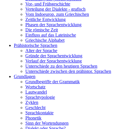
Vor- und Frühgeschichte
Verteilung der Dialekte - grafisch
Vom Indoeurop. zum Griechischen
Zeitliche Entwicklung
Phasen der Sprachentwicklung
Die römische Zeit
Einfluss auf das Lateinische
Griechische Alphabet
Prähistorische Sprachen
Alter der Sprache
Gründe der Sprachentwicklung
Verlauf der Sprachentwicklung
Unterschiede zu den heutigen Sprachen
Unterschiede zwischen den prähistor. Sprachen
Grundlagen
Grundbegriffe der Grammatik
Wortschatz
Lautwandel
Sprachtypologie
Zyklen
Geschlecht
Sprachkontakte
Phonetik
Sinn der Wortendungen
Dialekt oder Sprache?