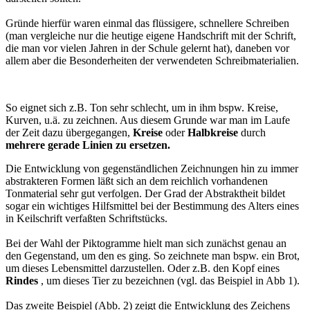
Gründe hierfür waren einmal das flüssigere, schnellere Schreiben
(man vergleiche nur die heutige eigene Handschrift mit der Schrift,
die man vor vielen Jahren in der Schule gelernt hat), daneben vor
allem aber die Besonderheiten der verwendeten Schreibmaterialien.
So eignet sich z.B. Ton sehr schlecht, um in ihm bspw. Kreise,
Kurven, u.ä. zu zeichnen. Aus diesem Grunde war man im Laufe
der Zeit dazu übergegangen,
Kreise
oder
Halbkreise
durch
mehrere gerade Linien zu ersetzen.
Die Entwicklung von gegenständlichen Zeichnungen hin zu immer
abstrakteren Formen läßt sich an dem reichlich vorhandenen
Tonmaterial sehr gut verfolgen. Der Grad der Abstraktheit bildet
sogar ein wichtiges Hilfsmittel bei der Bestimmung des Alters eines
in Keilschrift verfaßten Schriftstücks.
Bei der Wahl der Piktogramme hielt man sich zunächst genau an
den Gegenstand, um den es ging. So zeichnete man bspw. ein Brot,
um dieses Lebensmittel darzustellen. Oder z.B. den Kopf eines
Rindes
, um dieses Tier zu bezeichnen (vgl. das Beispiel in Abb 1).
Das zweite Beispiel (Abb. 2) zeigt die Entwicklung des Zeichens