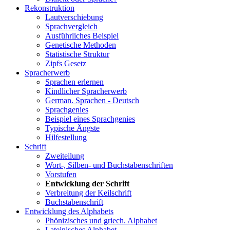
Rekonstruktion
Lautverschiebung
Sprachvergleich
Ausführliches Beispiel
Genetische Methoden
Statistische Struktur
Zipfs Gesetz
Spracherwerb
Sprachen erlernen
Kindlicher Spracherwerb
German. Sprachen - Deutsch
Sprachgenies
Beispiel eines Sprachgenies
Typische Ängste
Hilfestellung
Schrift
Zweiteilung
Wort-, Silben- und Buchstabenschriften
Vorstufen
Entwicklung der Schrift
Verbreitung der Keilschrift
Buchstabenschrift
Entwicklung des Alphabets
Phönizisches und griech. Alphabet
Lateinisches Alphabet