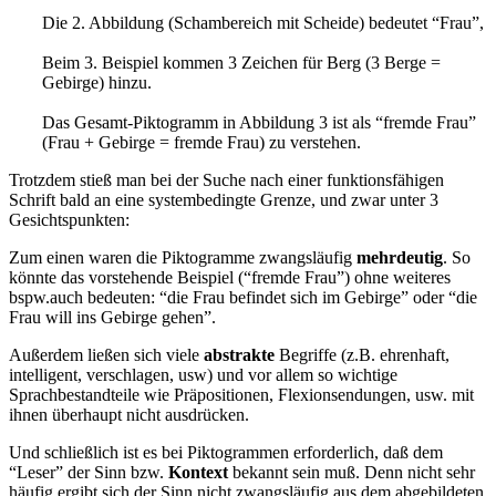
Die 2. Abbildung (Schambereich mit Scheide) bedeutet “Frau”,
Beim 3. Beispiel kommen 3 Zeichen für Berg (3 Berge =
Gebirge) hinzu.
Das Gesamt-Piktogramm in Abbildung 3 ist als “fremde Frau”
(Frau + Gebirge = fremde Frau) zu verstehen.
Trotzdem stieß man bei der Suche nach einer funktionsfähigen
Schrift bald an eine systembedingte Grenze, und zwar unter 3
Gesichtspunkten:
Zum einen waren die Piktogramme zwangsläufig
mehrdeutig
. So
könnte das vorstehende Beispiel (“fremde Frau”) ohne weiteres
bspw.auch bedeuten: “die Frau befindet sich im Gebirge” oder “die
Frau will ins Gebirge gehen”.
Außerdem ließen sich viele
abstrakte
Begriffe (z.B. ehrenhaft,
intelligent, verschlagen, usw) und vor allem so wichtige
Sprachbestandteile wie Präpositionen, Flexionsendungen, usw. mit
ihnen überhaupt nicht ausdrücken.
Und schließlich ist es bei Piktogrammen erforderlich, daß dem
“Leser” der Sinn bzw.
Kontext
bekannt sein muß. Denn nicht sehr
häufig ergibt sich der Sinn nicht zwangsläufig aus dem abgebildeten